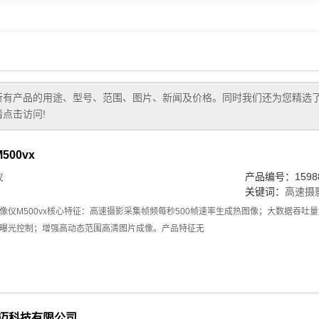
所有产品的用途、型号、范围、图片、新闻及价格。同时我们还为您精选
点击访问!
00vx
仪
产品编号：15988
关键词：
高速摄
仪M500vx核心特征：高速摄影采集帧频每秒500帧速率生成热图像；大数据吞吐量大于
曝光控制；增强高动态范围高清图片成像。产品特征无
星迈科技有限公司