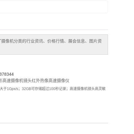
了
摄像机
分类的行业资讯、价格行情、展会信息、图片资
78344
影
高速摄像机镜头
红外热像高速摄像仪
1Gpx/s；32GB可存储超过100秒记录；高速摄像机镜头高灵敏