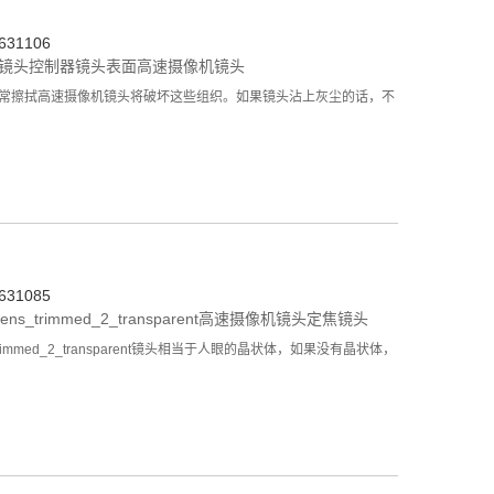
31106
焦镜头控制器
镜头表面
高速摄像机镜头
经常擦拭高速摄像机镜头将破坏这些组织。如果镜头沾上灰尘的话，不
31085
ens_trimmed_2_transparent
高速摄像机镜头
定焦镜头
ed_2_transparent镜头相当于人眼的晶状体，如果没有晶状体，