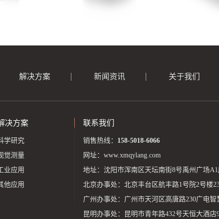
解决方案
新闻资讯
关于我们
解决方案
联系我们
科学研究
销售热线：
158-5018-6066
视觉测量
网址：
www.xmqylang.com
工业应用
地址：沈阳市浑南区天坛南街8号禹州广场A1座
其他应用
北京办事处：北京丰台区航丰路1号院2号楼23层
广州办事处：广州市天河区高唐路230广电智
昆明办事处：昆明市青年路432号天恒大酒店9