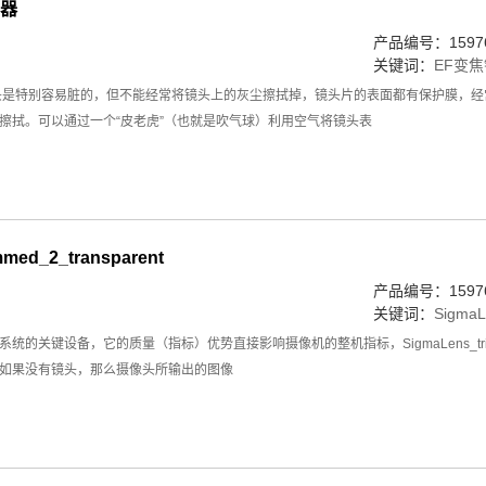
制器
产品编号：15976
关键词：
EF变
头是特别容易脏的，但不能经常将镜头上的灰尘擦拭掉，镜头片的表面都有保护膜，
擦拭。可以通过一个“皮老虎”（也就是吹气球）利用空气将镜头表
mmed_2_transparent
产品编号：15976
关键词：
SigmaL
统的关键设备，它的质量（指标）优势直接影响摄像机的整机指标，SigmaLens_trimm
如果没有镜头，那么摄像头所输出的图像