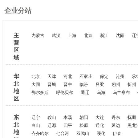
企业分站
主
内蒙古
武汉
上海
北京
浙江
沈阳
辽
营
区
域
华
北京
天津
河北
石家庄
保定
沧州
承
北
大同
晋城
晋中
临汾
吕梁
朔州
忻州
地
鄂尔多斯
呼伦贝尔
通辽
乌海
乌兰察布
区
东
辽宁
鞍山
本溪
朝阳
大连
丹东
抚顺
北
白山
辽源
四平
松原
通化
延边
黑龙
地
齐齐哈尔
七台河
双鸭山
绥化
伊春