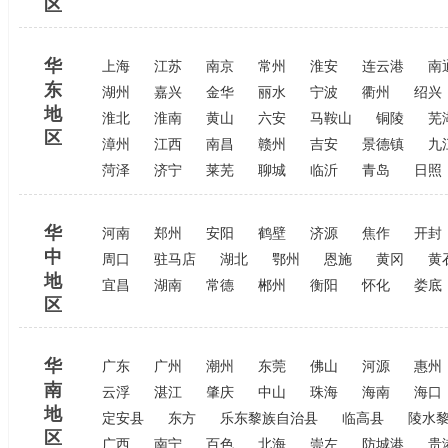
区
华
上海
江苏
南京
常州
淮安
连云港
南
东
湖州
嘉兴
金华
丽水
宁波
衢州
绍兴
地
淮北
淮南
黄山
六安
马鞍山
铜陵
芜
区
漳州
江西
南昌
赣州
吉安
景德镇
九
菏泽
济宁
莱芜
聊城
临沂
青岛
日照
华
河南
郑州
安阳
鹤壁
济源
焦作
开封
中
周口
驻马店
湖北
鄂州
恩施
黄冈
黄
地
宜昌
湖南
常德
郴州
衡阳
怀化
娄底
区
华
广东
广州
潮州
东莞
佛山
河源
惠州
南
云浮
湛江
肇庆
中山
珠海
海南
海口
地
定安县
东方
乐东黎族自治县
临高县
陵水
区
广西
南宁
百色
北海
崇左
防城港
贵