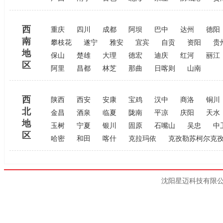
西
重庆
四川
成都
阿坝
巴中
达州
德阳
南
攀枝花
遂宁
雅安
宜宾
自贡
资阳
贵
地
保山
楚雄
大理
德宏
迪庆
红河
丽江
区
阿里
昌都
林芝
那曲
日喀则
山南
西
陕西
西安
安康
宝鸡
汉中
商洛
铜川
北
金昌
酒泉
临夏
陇南
平凉
庆阳
天水
地
玉树
宁夏
银川
固原
石嘴山
吴忠
中
区
哈密
和田
喀什
克拉玛依
克孜勒苏柯尔克
沈阳星迈科技有限