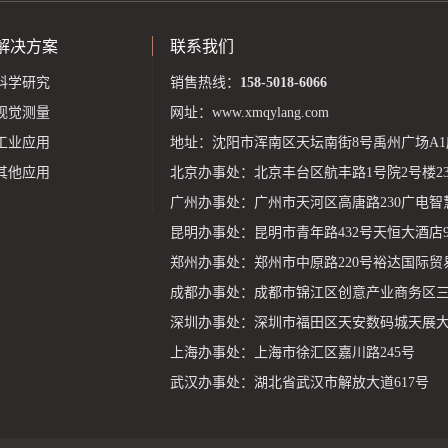
解决方案
联系我们
科学研究
销售热线：
158-5018-6066
视觉测量
网址：
www.xmqylang.com
工业应用
地址：沈阳市浑南区天坛南街8号禹州广场A1座
其他应用
北京办事处：北京丰台区航丰路1号院2号楼23层
广州办事处：广州市天河区高唐路230广电智
昆明办事处：昆明市青年路432号天恒大酒店9
郑州办事处：郑州市中原路220号裕达国际贸易中
成都办事处：成都市锦江区创意产业商务区三
深圳办事处：深圳市福田区天安数码城天展大厦1
上海办事处：上海市徐汇区嘉川路245号
武汉办事处：湖北省武汉市解放大道617号