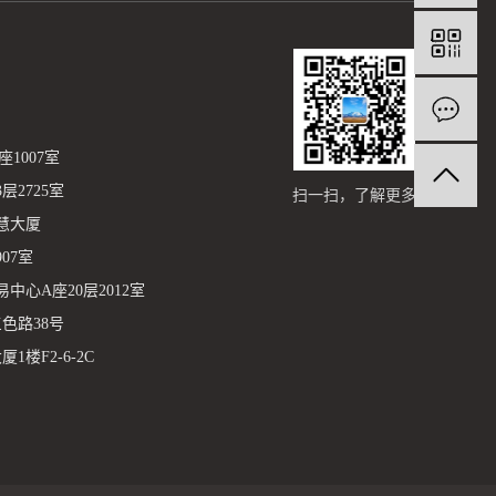
1007室
2725室
扫一扫，了解更多
慧大厦
07室
心A座20层2012室
色路38号
楼F2-6-2C