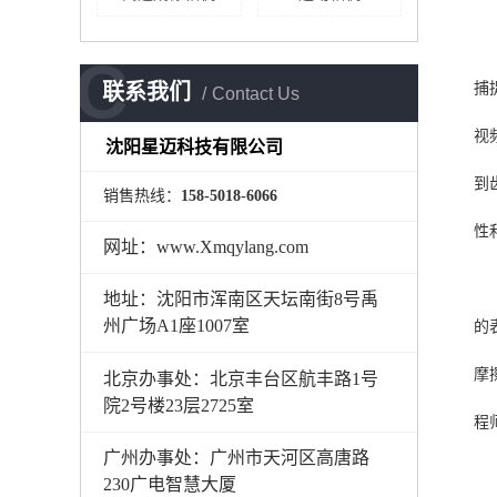
C
联系我们
捕
Contact Us
视
沈阳星迈科技有限公司
到
销售热线：
158-5018-6066
性
网址：www.Xmqylang.com
地址：沈阳市浑南区天坛南街8号禹
州广场A1座1007室
的
摩
北京办事处：北京丰台区航丰路1号
院2号楼23层2725室
程
广州办事处：广州市天河区高唐路
230广电智慧大厦