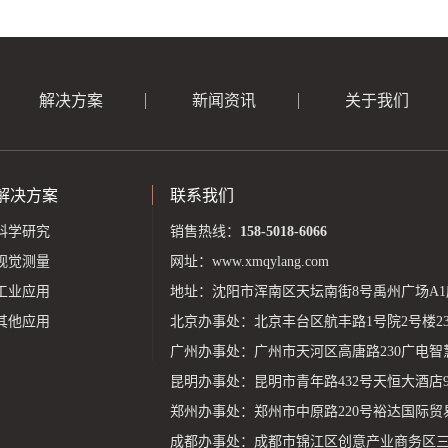
解决方案
新闻资讯
关于我们
解决方案
联系我们
科学研究
销售热线：
158-5018-6066
视觉测量
网址：
www.xmqylang.com
工业应用
地址：沈阳市浑南区天坛南街8号禹州广场A1座
其他应用
北京办事处：北京丰台区航丰路1号院2号楼23层
广州办事处：广州市天河区高唐路230广电智
昆明办事处：昆明市青年路432号天恒大酒店9
郑州办事处：郑州市中原路220号裕达国际贸易中
成都办事处：成都市锦江区创意产业商务区三