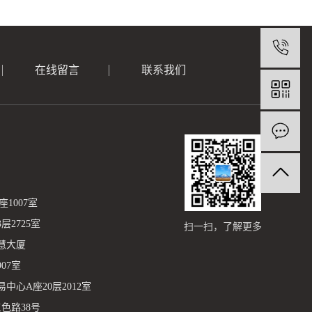
在线留言
联系我们
1007室
2725室
扫一扫，了解更多
慧大厦
07室
心A座20层2012室
色路38号