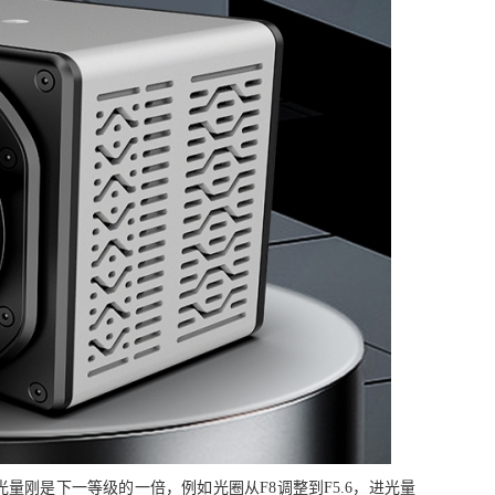
量刚是下一等级的一倍，例如光圈从F8调整到F5.6，进光量