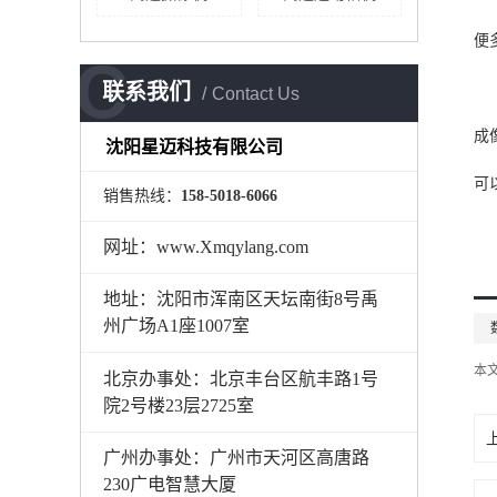
便
C
联系我们
Contact Us
成
沈阳星迈科技有限公司
可
销售热线：
158-5018-6066
网址：www.Xmqylang.com
地址：沈阳市浑南区天坛南街8号禹
州广场A1座1007室
本
北京办事处：北京丰台区航丰路1号
院2号楼23层2725室
广州办事处：广州市天河区高唐路
230广电智慧大厦