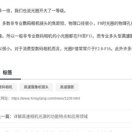
多一倍，我们也说光圈开大了一等级。
多数非专业
数码相机
镜头的焦距短、物理口径很小，F8时光圈的物理
像。所以一般非专业数码相机的小光圈都在F8至F11，而专业多头型
高速
以很小。对于消费型数码相机而言，光圈F值常常介于F2.8-F16。此外许
标签
数码相机
高速摄像机镜头
高速摄影
文网址：
https://www.Xmqylang.com/news/1109.html
上一篇：
详解高速相机光源的功能特点和应用领域