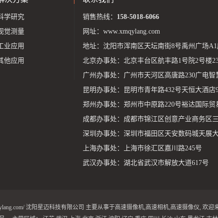
科学研究
销售热线：
158-5018-6066
视觉测量
网址：
www.xmqylang.com
工业应用
地址：沈阳市浑南区天坛南街8号禹州广场A1座
其他应用
北京办事处：北京丰台区航丰路1号院2号楼23层
广州办事处：广州市天河区高唐路230广电智
昆明办事处：昆明市青年路432号天恒大酒店9
郑州办事处：郑州市中原路220号裕达国际贸易中
成都办事处：成都市锦江区创意产业商务区三
深圳办事处：深圳市福田区天安数码城天展大厦1
上海办事处：上海市徐汇区嘉川路245号
武汉办事处：湖北省武汉市解放大道617号
ww.Xmqylang.com/ 沈阳星迈科技有限公司 主要从事于
高速摄像机
,
高速相机
,
高速摄像仪
, 欢