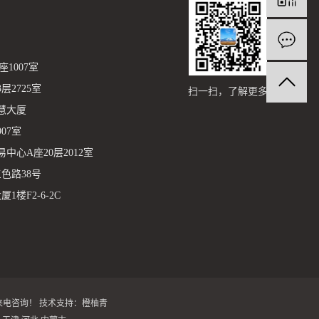
1007室
2725室
扫一扫，了解更多
慧大厦
07室
心A座20层2012室
色路38号
楼F2-6-2C
迎来电咨询！
技术支持：
橙柚青