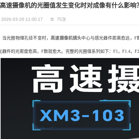
高速摄像机的光圈值发生变化时对成像有什么影响
2026-03-20 11:00:17
75次
当光圈物理孔径不变时，
高速摄像机镜头
中心与感光器件距离愈远，F
光器件的光密度愈高，F数就愈大。完整的光圈值系列如下：F1，F1.4，F2，F2.8，