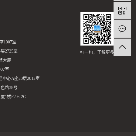
1007室
2725室
扫一扫，了解更多
慧大厦
07室
心A座20层2012室
色路38号
楼F2-6-2C