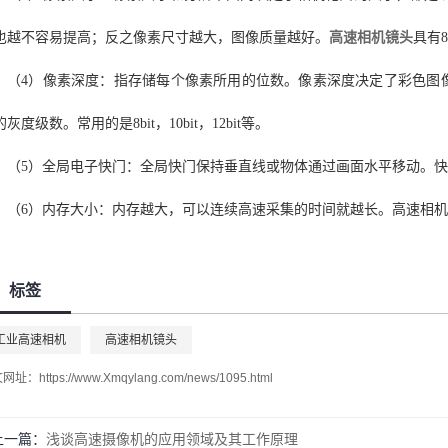
也越不容易提高；反之像素尺寸越大，图像质量越好。
高速相机镜头
具有8
（4）像素深度：指存储每个像素所用的位数。像素深度决定了彩色图
灰度级数。常用的是8bit，10bit，12bit等。
（5）全局电子快门：全局快门保持垂直线或物体通过画面水平移动。快门
（6）内存大小：内存越大，可以连续高速采集的时间就越长。高速相机内存
标签
​工业高速相机
高速相机镜头
文网址：
https://www.Xmqylang.com/news/1095.html
上一篇：
浅谈高速摄像机的应用领域及其工作原理