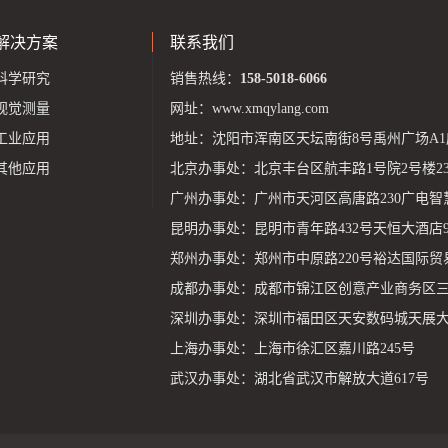
解决方案
联系我们
科学研究
销售热线：
158-5018-6066
视觉测量
网址：
www.xmqylang.com
工业应用
地址：沈阳市浑南区天坛南街8号禹州广场A1座
其他应用
北京办事处：北京丰台区航丰路1号院2号楼23层
广州办事处：广州市天河区高唐路230广电智
昆明办事处：昆明市青年路432号天恒大酒店9
郑州办事处：郑州市中原路220号裕达国际贸易中
成都办事处：成都市锦江区创意产业商务区三
深圳办事处：深圳市福田区天安数码城天展大厦1
上海办事处：上海市徐汇区嘉川路245号
武汉办事处：湖北省武汉市解放大道617号